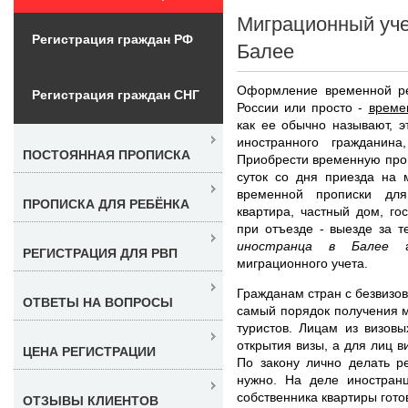
Миграционный уче
Регистрация граждан РФ
Балее
Оформление временной ре
Регистрация граждан СНГ
России или просто -
време
как ее обычно называют, э
иностранного гражданин
ПОСТОЯННАЯ ПРОПИСКА
Приобрести временную проп
суток со дня приезда на 
временной прописки для
ПРОПИСКА ДЛЯ РЕБЁНКА
квартира, частный дом, го
при отъезде - выезде за 
иностранца в Балее
ан
РЕГИСТРАЦИЯ ДЛЯ РВП
миграционного учета.
Гражданам стран с безвизо
ОТВЕТЫ НА ВОПРОСЫ
самый порядок получения ми
туристов. Лицам из визовы
открытия визы, а для лиц в
ЦЕНА РЕГИСТРАЦИИ
По закону лично делать р
нужно. На деле иностранц
собственника квартиры гото
ОТЗЫВЫ КЛИЕНТОВ